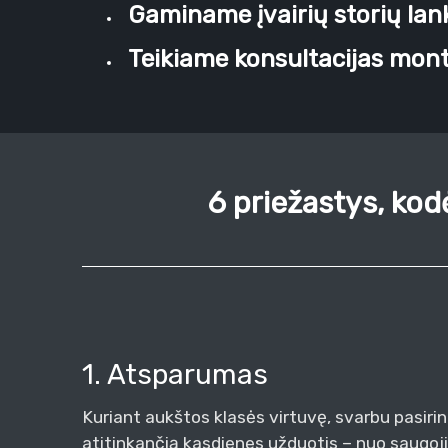
Gaminame įvairių storių lank
Teikiame konsultacijas mont
6 priežastys, kodė
1. Atsparumas
Kuriant aukštos klasės virtuvę, svarbu pasiri
atitinkančią kasdienes užduotis – nuo saugoj