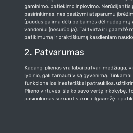
gaminimo, patiekimo ir plovimo. Nerūdijantis 
pasirinkimas, nes pasižymi atsparumu įbrėži
(puodus galima dėti be baimės dėl nudegimų a
vandeniui (nesurūdija). Tai tvirta ir ilgaamžė 
patikimumą ir praktiškumą kasdieniam naudo
2. Patvarumas
Kadangi plienas yra labai patvari medžiaga, v
lydinio, gali tarnauti visą gyvenimą. Tinkamai p
funkcionalios ir estetiškai patrauklios, užtikri
Plieno virtuvės išlaiko savo vertę ir kokybę, t
pasirinkimas siekiant sukurti ilgaamžę ir pati