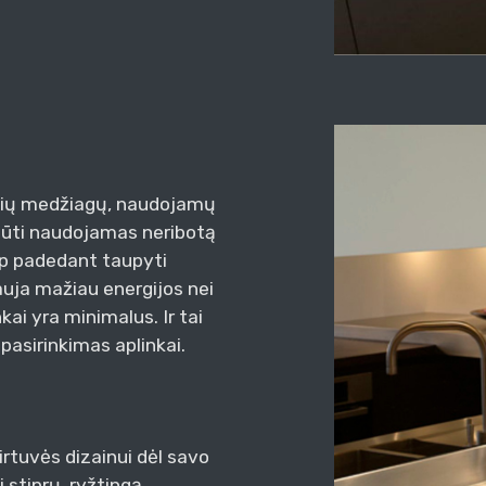
ausių medžiagų, naudojamų
i būti naudojamas neribotą
ip padedant taupyti
auja mažiau energijos nei
kai yra minimalus. Ir tai
 pasirinkimas aplinkai.
irtuvės dizainui dėl savo
i stiprų, ryžtingą