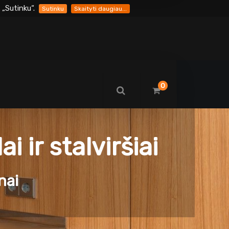
„Sutinku“.
Sutinku
Skaityti daugiau...
0
 ir stalviršiai
nai