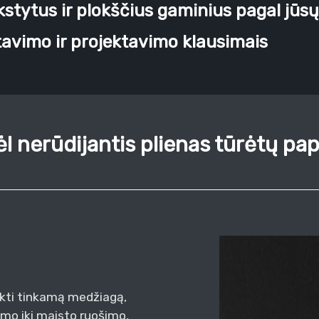
stytus ir plokščius gaminius pagal jūsų
avimo ir projektavimo klausimais
l nerūdijantis plienas tūrėtų pap
nkti tinkamą medžiagą,
imo iki maisto ruošimo,