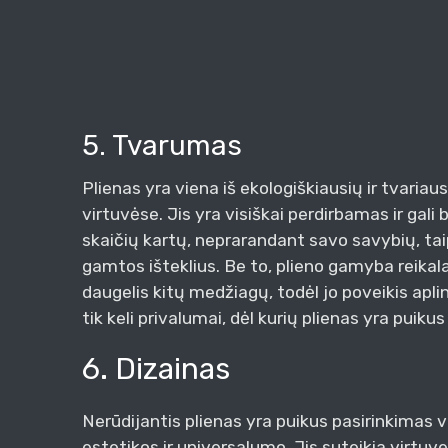
5. Tvarumas
Plienas yra viena iš ekologiškiausių ir tvari
virtuvėse. Jis yra visiškai perdirbamas ir gal
skaičių kartų, neprarandant savo savybių, ta
gamtos išteklius. Be to, plieno gamyba reikal
daugelis kitų medžiagų, todėl jo poveikis aplin
tik keli privalumai, dėl kurių plienas yra puikus
6. Dizainas
Nerūdijantis plienas yra puikus pasirinkimas v
estetikos ir universalumo. Jis suteikia virtuve