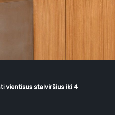
i vientisus stalviršius iki 4