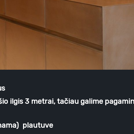
ius
šio ilgis 3 metrai, tačiau galime pagamint
rinama) plautuve