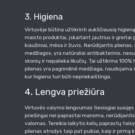
3. Higiena
Virtuvėje būtina užtikrinti aukščiausią higien
maisto produktai, įskaitant jautrius ir greitai
kiaušiniai, mėsa ir žuvis. Nerūdijantis plienas, 
medžiagos, yra natūraliai antibakterinis, nes
skonių ir nepalieka likučių. Tai užtikrina 100% 
plienas yra pagrindinė medžiaga, naudojama r
kur higiena turi būti nepriekaištinga.
4. Lengva priežiūra
Virtuvės valymo lengvumas tiesiogiai susijęs 
priešingai nei paprastai manoma, nerūdijantis 
valomas. Tereikia laikytis kelių paprastų taisyk
plienas atrodys taip pat puikiai, kaip ir pirmą k