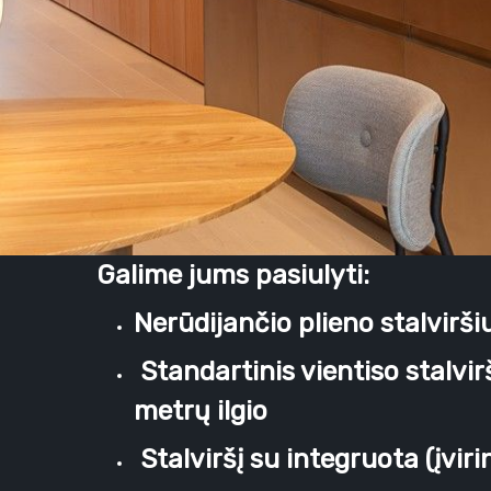
Galime jums pasiulyti:
Nerūdijančio plieno stalvirš
Standartinis vientiso stalvir
metrų ilgio
Stalviršį su integruota (įvi