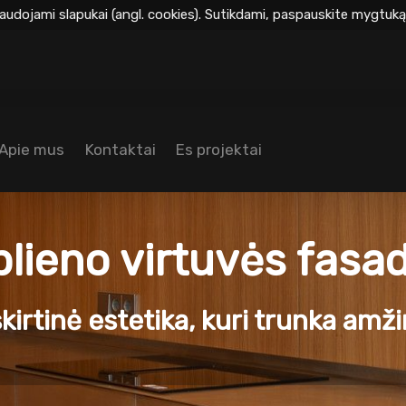
audojami slapukai (angl. cookies). Sutikdami, paspauskite mygtuką 
Apie mus
Kontaktai
Es projektai
lieno virtuvės fasadai
skirtinė estetika, kuri trunka amži