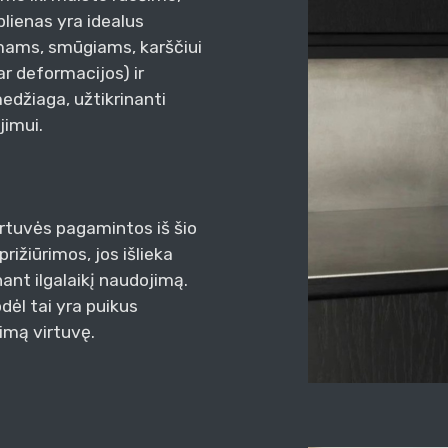
plienas yra idealus
mams, smūgiams, karščiui
r deformacijos) ir
medžiaga, užtikrinanti
jimui.
irtuvės pagamintos iš šio
rižiūrimos, jos išlieka
nant ilgalaikį naudojimą.
odėl tai yra puikus
kimą virtuvę.