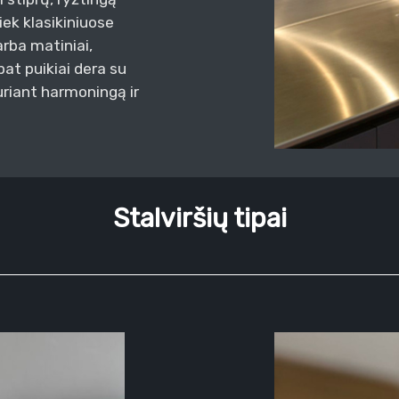
tiek klasikiniuose
arba matiniai,
at puikiai dera su
uriant harmoningą ir
Stalviršių tipai