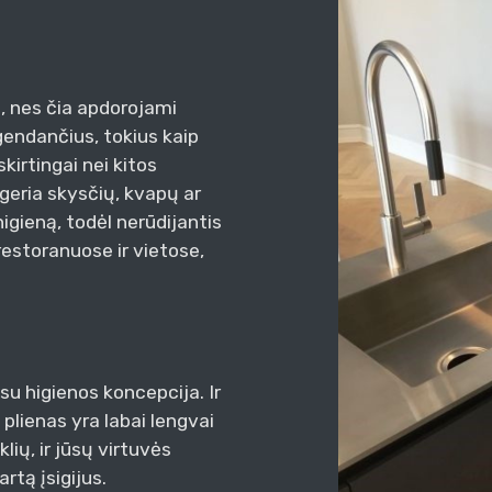
ą, nes čia apdorojami
 gendančius, tokius kaip
skirtingai nei kitos
ugeria skysčių, kvapų ar
higieną, todėl nerūdijantis
estoranuose ir vietose,
su higienos koncepcija. Ir
plienas yra labai lengvai
lių, ir jūsų virtuvės
artą įsigijus.