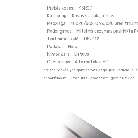
Prekės kodas:
KSR07
Kategorija:
Kavos staliuko rėmas
Medžiaga:
40x20/60x10/60x20 precizinis met
Padengimas:
Miltelinis dažymas pasirinkta R
Tvirtinimo skylė:
D5/D12
Padeliai:
Nėra
Kilmės šalis:
Lietuva
Gamintojas:
Alfa metalas, MB
* Visos prekės yra gaminamos pagal jūsų individualia
apsakičiavimui. Produktai pradedami gaminti tik po 