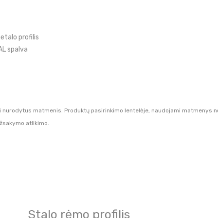
alo profilis
AL spalva
i nurodytus matmenis. Produktų pasirinkimo lentelėje, naudojami matmenys nėra
užsakymo atlikimo.
Stalo rėmo profilis