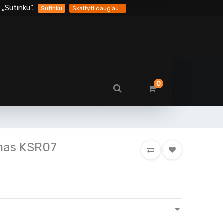
„Sutinku“.
Sutinku
Skaityti daugiau...
0
ėmas KSR07