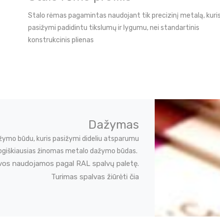
Stalo rėmas pagamintas naudojant tik precizinį metalą, kuri
pasižymi padidintu tikslumų ir lygumu, nei standartinis
konstrukcinis plienas
Dažymas
žymo būdu, kuris pasižymi dideliu atsparumu
ekologiškiausias žinomas metalo dažymo būdas.
vos naudojamos pagal RAL spalvų paletę.
Turimas spalvas žiūrėti čia