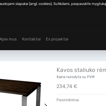
audojami slapukai (angl. cookies). Sutikdami, paspauskite mygtuką 
Apie mus
Kontaktai
Es projektai
Kavos staliuko r
Kaina nurodyta su PVM
234,74
€
Pasirinkimai