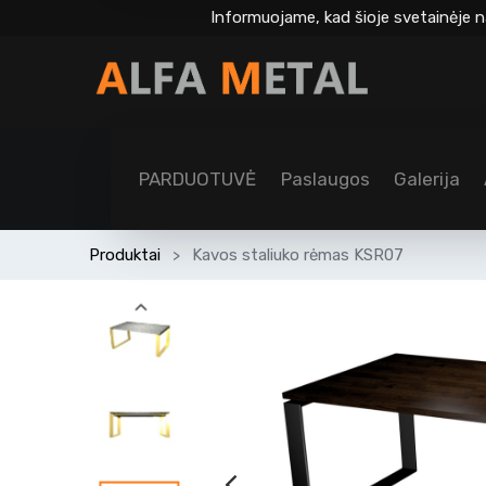
Informuojame, kad šioje svetainėje n
PARDUOTUVĖ
Paslaugos
Galerija
Produktai
Kavos staliuko rėmas KSR07