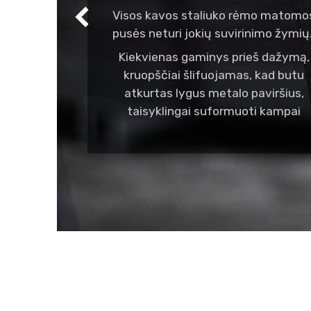
Visos kavos staliuko rėmo matomo
Ankstesnis
pusės neturi jokių suvirinimo žymių
Kiekvienas gaminys prieš dažymą,
kruopščiai šlifuojamas, kad butu
atkurtas lygus metalo paviršius,
taisyklingai suformuoti kampai