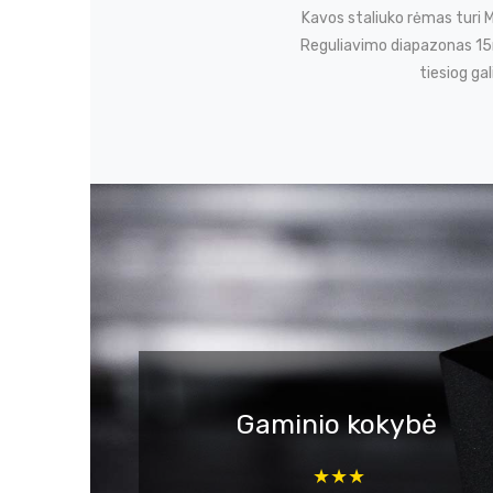
Kavos staliuko rėmas turi 
Reguliavimo diapazonas 15m
tiesiog gal
Gaminio kokybė
★★★