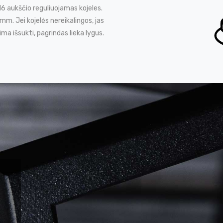
M6 aukščio reguliuojamas kojeles.
m. Jei kojelės nereikalingos, jas
ima išsukti, pagrindas lieka lygus.