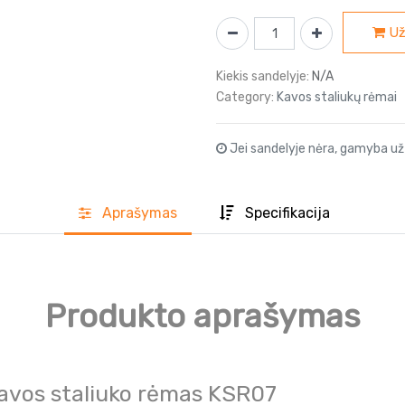
Už
Kiekis sandelyje:
N/A
Category:
Kavos staliukų rėmai
Jei sandelyje nėra, gamyba už
Aprašyma
s
Specifikacija
Produkto aprašymas
Kavos staliuko rėmas KSR07