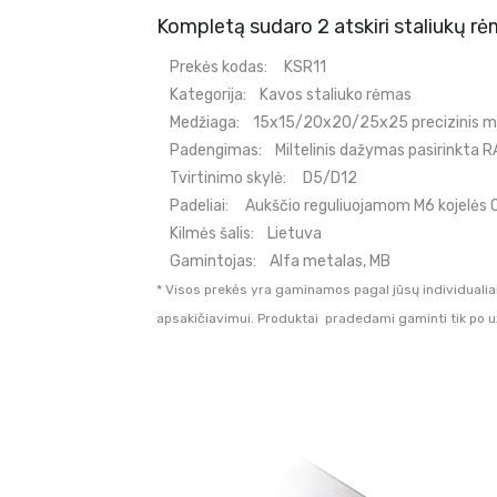
Kompletą sudaro 2 atskiri staliukų rė
Prekės kodas:
KSR11
Kategorija:
Kavos staliuko rėmas
Medžiaga:
15x15/20x20/25x25 precizinis met
Padengimas:
Miltelinis dažymas pasirinkta R
Tvirtinimo skylė:
D5/D12
Padeliai:
Aukščio reguliuojamom M6 kojelės
Kilmės šalis:
Lietuva
Gamintojas:
Alfa metalas, MB
* Visos prekės yra gaminamos pagal jūsų individualia
apsakičiavimui. Produktai pradedami gaminti tik po 