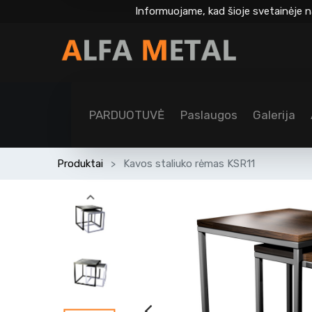
Informuojame, kad šioje svetainėje n
PARDUOTUVĖ
Paslaugos
Galerija
Produktai
Kavos staliuko rėmas KSR11