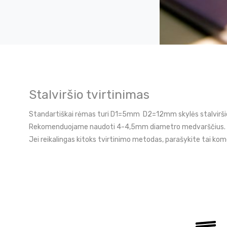
Stalviršio tvirtinimas
Standartiškai rėmas turi D1=5mm D2=12mm skylės stalviršio
Rekomenduojame naudoti 4-4,5mm diametro medvarščius.
Jei reikalingas kitoks tvirtinimo metodas, parašykite tai ko