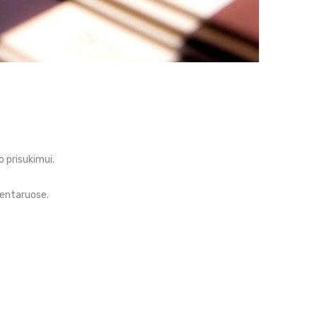
 prisukimui.
mentaruose.