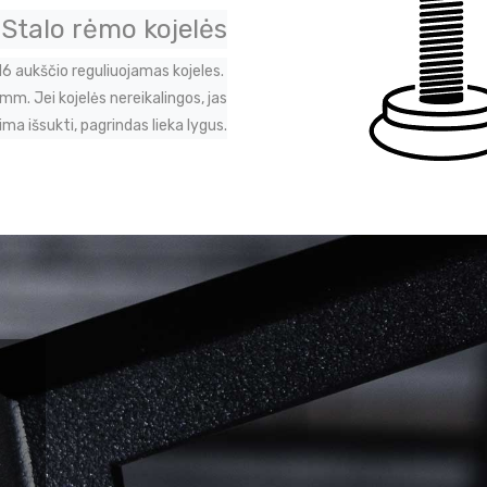
Stalo rėmo kojelės
M6 aukščio reguliuojamas kojeles.
m. Jei kojelės nereikalingos, jas
ima išsukti, pagrindas lieka lygus.