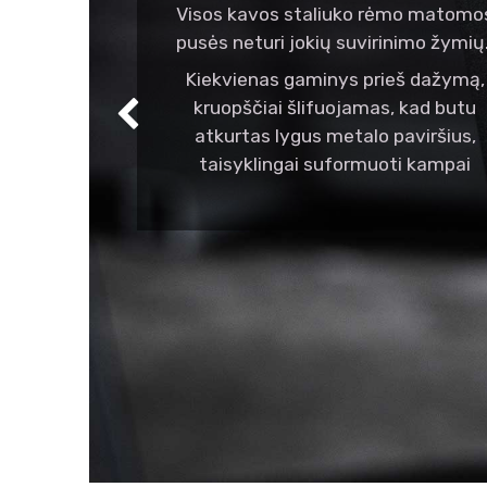
Visos kavos staliuko rėmo matomo
pusės neturi jokių suvirinimo žymių
Kiekvienas gaminys prieš dažymą,
kruopščiai šlifuojamas, kad butu
Ankstesnis
atkurtas lygus metalo paviršius,
taisyklingai suformuoti kampai