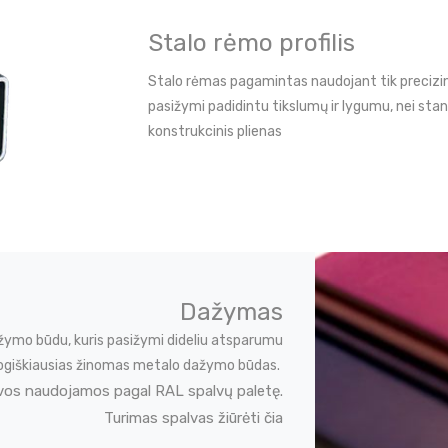
Stalo rėmo profilis
Stalo rėmas pagamintas naudojant tik precizin
pasižymi padidintu tikslumų ir lygumu, nei stan
konstrukcinis plienas
Dažymas
žymo būdu, kuris pasižymi dideliu atsparumu
ekologiškiausias žinomas metalo dažymo būdas.
vos naudojamos pagal RAL spalvų paletę.
Turimas spalvas žiūrėti čia