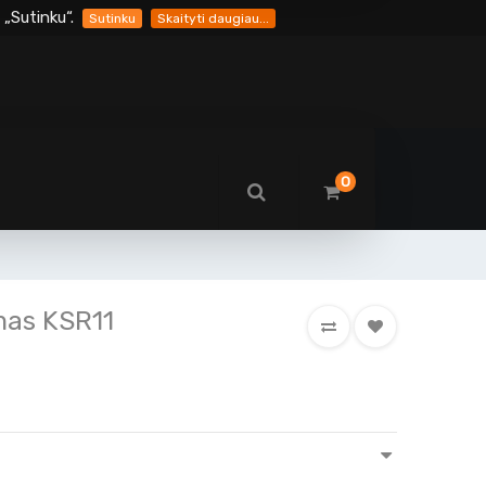
„Sutinku“.
Sutinku
Skaityti daugiau...
0
mas KSR11