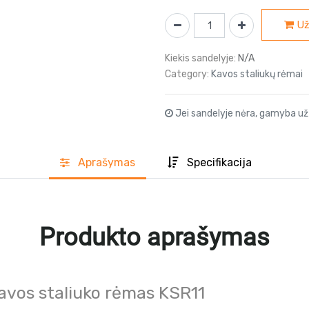
Už
Kiekis sandelyje:
N/A
Category:
Kavos staliukų rėmai
Jei sandelyje nėra, gamyba už
Aprašyma
s
Specifikacija
Produkto aprašymas
Kavos staliuko rėmas KSR11