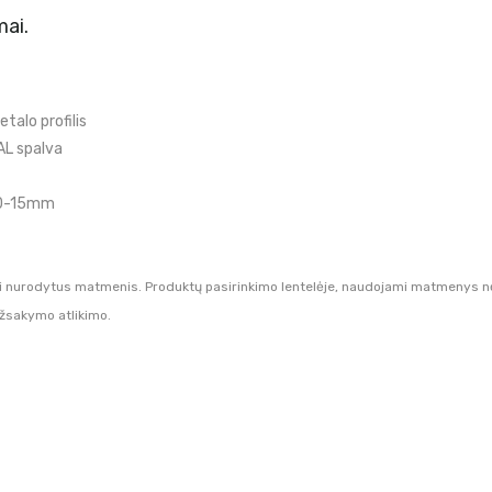
mai.
alo profilis
AL spalva
 0-15mm
i nurodytus matmenis. Produktų pasirinkimo lentelėje, naudojami matmenys nėra
užsakymo atlikimo.