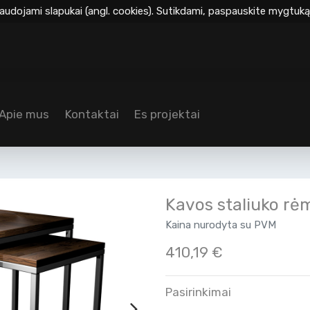
audojami slapukai (angl. cookies). Sutikdami, paspauskite mygtuką 
Apie mus
Kontaktai
Es projektai
Kavos staliuko rė
Kaina nurodyta su PVM
410,19
€
Pasirinkimai