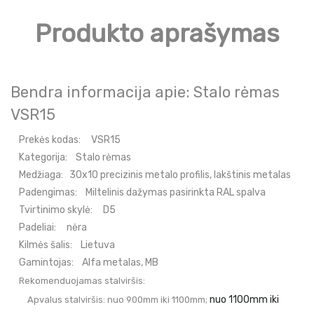
Produkto aprašymas
Bendra informacija apie: Stalo rėmas
VSR15
Prekės kodas:
VSR15
Kategorija:
Stalo rėmas
Medžiaga:
30x10 precizinis metalo profilis, lakštinis metalas
Padengimas:
Miltelinis dažymas pasirinkta RAL spalva
Tvirtinimo skylė:
D5
Padeliai:
nėra
Kilmės šalis:
Lietuva
Gamintojas:
Alfa metalas, MB
Rekomenduojamas stalviršis:
nuo 1100mm iki
Apvalus stalviršis: nuo 900mm iki 1100mm;