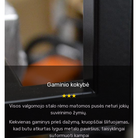
Gaminio kokybė
★★★
Visos valgomojo stalo rėmo matomos pusės neturi jokių
suvirinimo žymių.
Kiekvienas gaminys prieš dažymą, kruopščiai šlifuojamas,
kad butu atkurtas lygus metalo paviršius, taisyklingai
suformuoti kampai