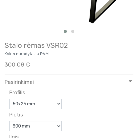
Stalo rėmas VSR02
Kaina nurodyta su PVM
300,08
€
Pasirinkimai
Profilis
Plotis
Ilgis