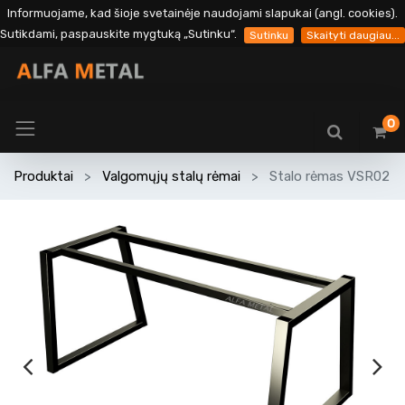
Informuojame, kad šioje svetainėje naudojami slapukai (angl. cookies).
Sutikdami, paspauskite mygtuką „Sutinku“.
Sutinku
Skaityti daugiau...
0
Produktai
Valgomųjų stalų rėmai
Stalo rėmas VSR02