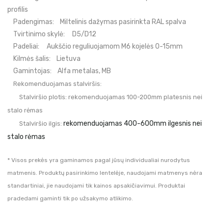
profilis
Padengimas:
Miltelinis dažymas pasirinkta RAL spalva
Tvirtinimo skylė:
D5/D12
Padeliai:
Aukščio reguliuojamom M6 kojelės 0-15mm
Kilmės šalis:
Lietuva
Gamintojas:
Alfa metalas, MB
Rekomenduojamas stalviršis:
Stalviršio plotis:
rekomenduojamas 100-200mm platesnis nei
stalo rėmas
rekomenduojamas 400-600mm ilgesnis nei
Stalviršio ilgis:
stalo rėmas
* Visos prekės yra gaminamos pagal jūsų individualiai nurodytus
matmenis. Produktų pasirinkimo lentelėje, naudojami matmenys nėra
standartiniai, jie naudojami tik kainos apsakičiavimui. Produktai
pradedami gaminti tik po užsakymo atlikimo.