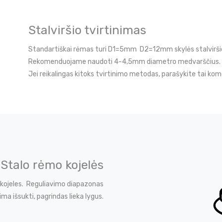
Stalviršio tvirtinimas
Standartiškai rėmas turi D1=5mm D2=12mm skylės stalviršio
Rekomenduojame naudoti 4-4,5mm diametro medvarščius.
Jei reikalingas kitoks tvirtinimo metodas, parašykite tai ko
Stalo rėmo kojelės
 kojeles. Reguliavimo diapazonas
ima išsukti, pagrindas lieka lygus.