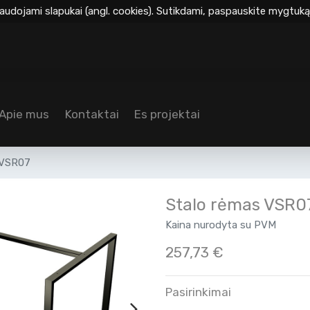
audojami slapukai (angl. cookies). Sutikdami, paspauskite mygtuką 
Apie mus
Kontaktai
Es projektai
 VSR07
Stalo rėmas VSR0
Kaina nurodyta su PVM
257,73
€
Pasirinkimai