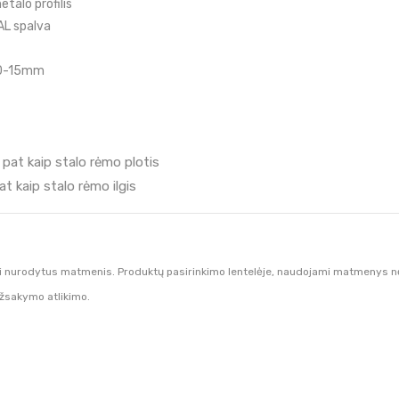
alo profilis
AL spalva
 0-15mm
at kaip stalo rėmo plotis
 kaip stalo rėmo ilgis
i nurodytus matmenis. Produktų pasirinkimo lentelėje, naudojami matmenys nėra
užsakymo atlikimo.