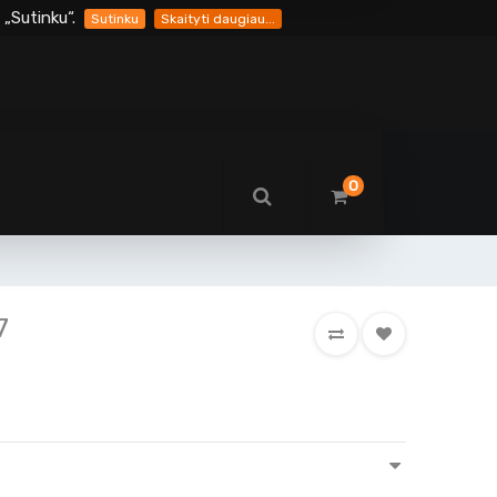
„Sutinku“.
Sutinku
Skaityti daugiau...
0
7