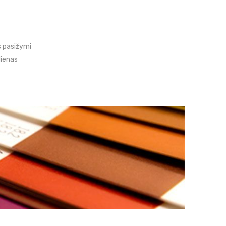
s pasižymi
lienas