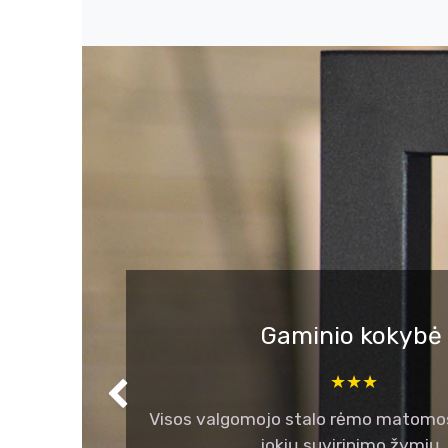
Gaminio kokybė
★★★
Ankstesnis
Visos valgomojo stalo rėmo matomos
jokių suvirinimo žymių.