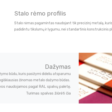
Stalo rėmo profilis
Stalo rėmas pagamintas naudojant tik precizinį metalą, kuri
padidintu tikslumų ir lygumu, nei standartinis konstrukcinis p
Dažymas
žymo būdu, kuris pasižymi dideliu atsparumu
ekologiškiausias žinomas metalo dažymo būdas.
vos naudojamos pagal RAL spalvų paletę.
Turimas spalvas žiūrėti čia