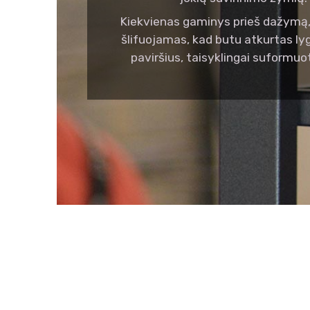
Kiekvienas gaminys prieš dažymą,
šlifuojamas, kad butu atkurtas l
paviršius, taisyklingai suformuo