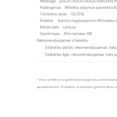
Medžiaga:
25x25/30x30/40x20 precizinis met
Padengimas:
Miltelinis dažymas pasirinkta R
Tvirtinimo skylė:
D5/D12
Padeliai:
Aukščio reguliuojamom M6 kojelės
Kilmės šalis:
Lietuva
Gamintojas:
Alfa metalas, MB
Rekomenduojamas stalviršis:
Stalviršio plotis:
rekomenduojamas toks p
Stalviršio ilgis:
rekomenduojamas toks pat
* Visos prekės yra gaminamos pagal jūsų individualia
apsakičiavimui. Produktai pradedami gaminti tik po 