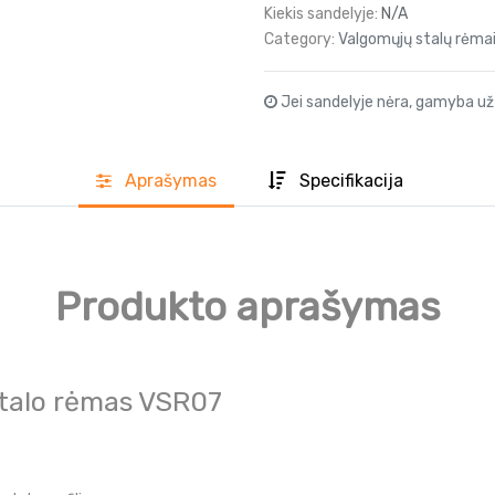
Kiekis sandelyje:
N/A
Category:
Valgomųjų stalų rėma
Jei sandelyje nėra, gamyba už
Aprašyma
s
Specifikacija
Produkto aprašymas
Stalo rėmas VSR07