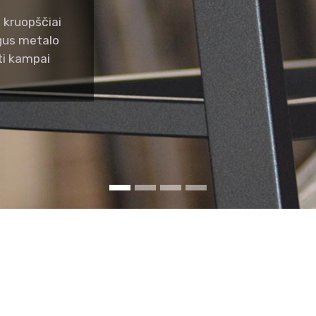
 kruopščiai
ygus metalo
ti kampai