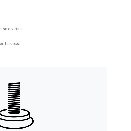
 prisukimui.
mentaruose.