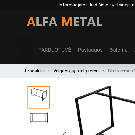
Informuojame, kad šioje svetainėje n
PARDUOTUVĖ
Paslaugos
Galerija
Produktai
Valgomųjų stalų rėmai
Stalo rėmas