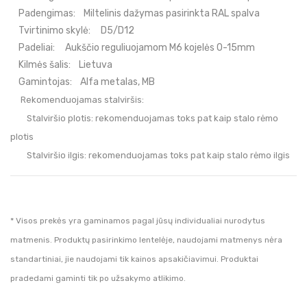
Padengimas:
Miltelinis dažymas pasirinkta RAL spalva
Tvirtinimo skylė:
D5/D12
Padeliai:
Aukščio reguliuojamom M6 kojelės 0-15mm
Kilmės šalis:
Lietuva
Gamintojas:
Alfa metalas, MB
Rekomenduojamas stalviršis:
Stalviršio plotis:
rekomenduojamas toks pat kaip stalo rėmo
plotis
Stalviršio ilgis:
rekomenduojamas toks pat kaip stalo rėmo ilgis
* Visos prekės yra gaminamos pagal jūsų individualiai nurodytus
matmenis. Produktų pasirinkimo lentelėje, naudojami matmenys nėra
standartiniai, jie naudojami tik kainos apsakičiavimui. Produktai
pradedami gaminti tik po užsakymo atlikimo.