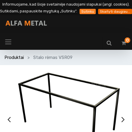
Informuojame, kad šioje svetainėje naudojami slapukai (angl. cookies).
Sutikdami, paspauskite mygtuką „Sutinku“.
Sutinku
Skaityti daugiau...
0
Produktai
Stalo rėmas VSR09