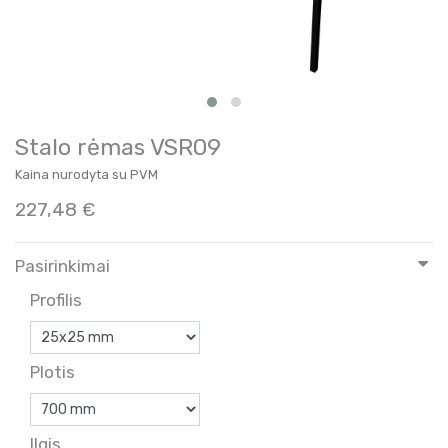
Stalo rėmas VSR09
Kaina nurodyta su PVM
227,48
€
Pasirinkimai
Profilis
Plotis
Ilgis