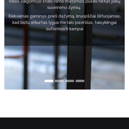
Visos valgomojo stalo rėmo matomos pusės neturi jokių
suvirinimo žymių.
Kiekvienas gaminys prieš dažymą, kruopščiai šlifuojamas,
kad butu atkurtas lygus metalo paviršius, taisyklingai
suformuoti kampai